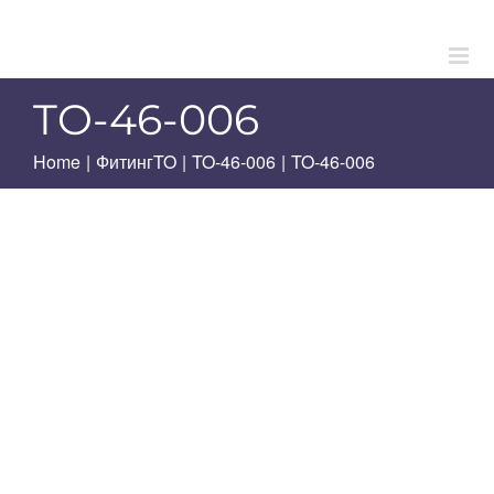
Skip
to
content
TO-46-006
Home
|
ФитингTO
|
TO-46-006
|
TO-46-006