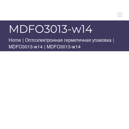
Skip
to
content
MDFO3013-w14
Home
|
Оптоэлектронная герметичная упаковка
|
MDFO3013-w14
|
MDFO3013-w14