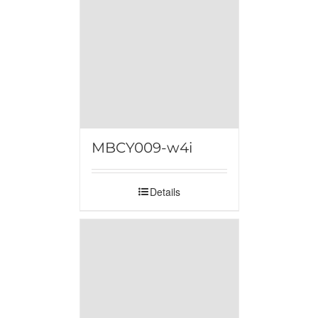
MBCY009-w4i
Details