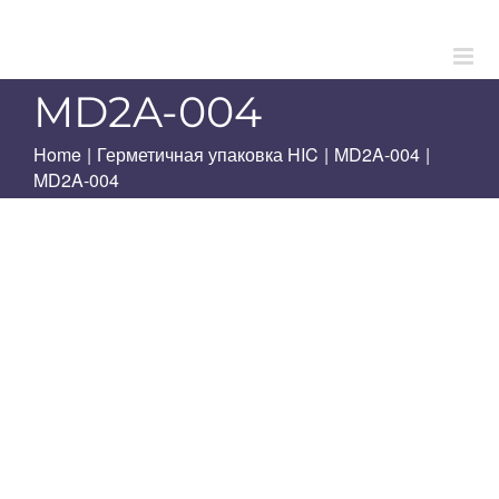
Skip
to
content
MD2A-004
Home
|
Герметичная упаковка HIC
|
MD2A-004
|
MD2A-004