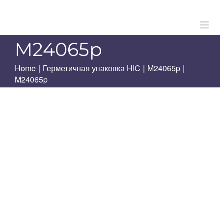
Skip
to
content
M24065p
Home
|
Герметичная упаковка HIC
|
M24065p
|
M24065p