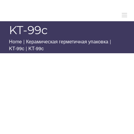
Skip
to
content
KT-99c
Home
|
Керамическая герметичная упаковка
|
KT-99c
|
KT-99c