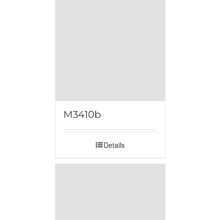
M3410b
Details