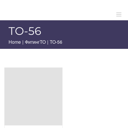
Skip
to
content
TO-56
Home
|
ФитингTO
|
TO-56