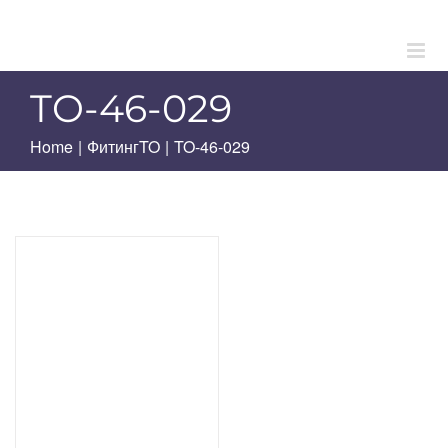
Skip
to
content
TO-46-029
Home
|
ФитингTO
|
TO-46-029