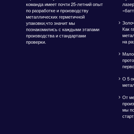
команда имеет почти 25-летний опыт
лазе
по разработке и производству
«батт
металлических герметичной
Золо
упаковки,что значит мы
Как г
познакомились с каждыми этапами
метал
производства и стандартами
на ра
проверки.
Мало
прото
перво
О 5 о
мета
От м
произ
мы п
старт