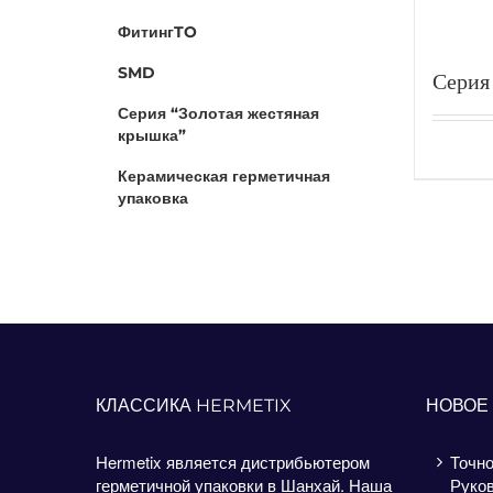
ФитингTO
SMD
Серия
золот
Серия “Золотая жестяная
(обли
крышка”
Керамическая герметичная
упаковка
КЛАССИКА HERMETIX
НОВОЕ
Hermetix является дистрибьютером
Точно
герметичной упаковки в Шанхай. Наша
Руков