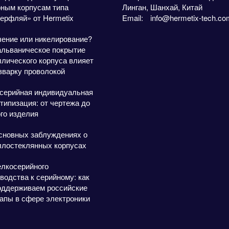
рным корпусам типа
Линган, Шанхай, Китай
ерфляй» от Hermetix
Email:
info@hermetix-tech.co
чение или никелирование?
альваническое покрытие
лического корпуса влияет
зварку проволокой
серийная индивидуальная
типизация: от чертежа до
го изделия
сновных заблуждениях о
ллостеклянных корпусах
елкосерийного
водства к серийному: как
оддерживаем российские
апы в сфере электроники