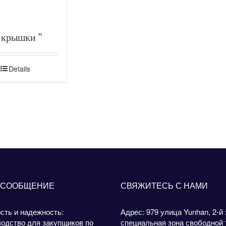
 крышки ”
о-олово”
цовка)
Details
 СООБЩЕНИЕ
СВЯЖИТЕСЬ С НАМИ
сть и надежность:
Адрес: 979 улица Yunhan, 2-й 
одство для закупщиков по
специальная зона свободной 