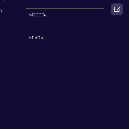

m
M2006e
M1404