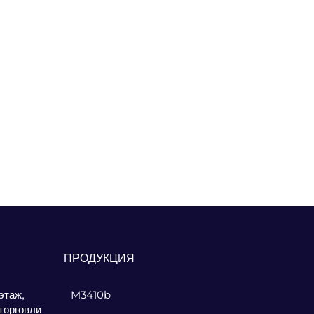
ПРОДУКЦИЯ
этаж,
M3410b
торговли