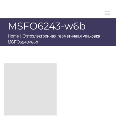
Skip
to
content
MSFO6243-w6b
Home
|
Оптоэлектронная герметичная упаковка
|
MSFO6243-w6b