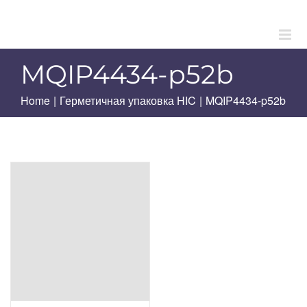
Skip
to
content
MQIP4434-p52b
Home
|
Герметичная упаковка HIC
|
MQIP4434-p52b