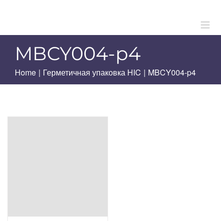
Skip
to
content
MBCY004-p4
Home
|
Герметичная упаковка HIC
|
MBCY004-p4