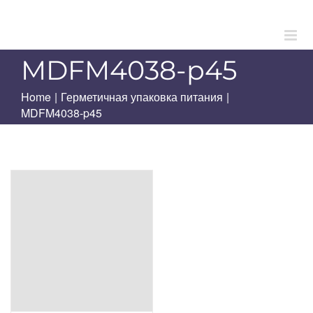
Skip
to
content
MDFM4038-p45
Home
|
Герметичная упаковка питания
|
MDFM4038-p45