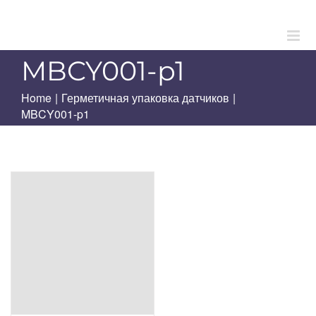
Skip
to
content
MBCY001-p1
Home
|
Герметичная упаковка датчиков
|
MBCY001-p1