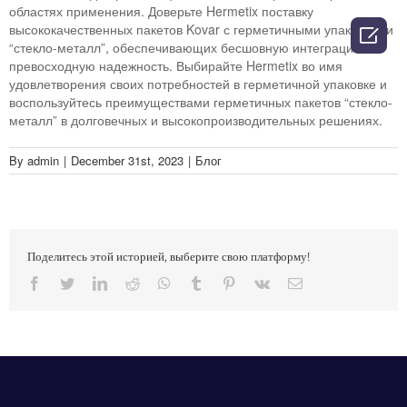
областях применения. Доверьте Hermetix поставку
высококачественных пакетов Kovar с герметичными упаковками

“стекло-металл”, обеспечивающих бесшовную интеграцию и
превосходную надежность. Выбирайте Hermetix во имя
удовлетворения своих потребностей в герметичной упаковке и
воспользуйтесь преимуществами герметичных пакетов “стекло-
металл” в долговечных и высокопроизводительных решениях.
By
admin
|
December 31st, 2023
|
Блог
Поделитесь этой историей, выберите свою платформу!
Facebook
Twitter
LinkedIn
Reddit
Whatsapp
Tumblr
Pinterest
Vk
Email